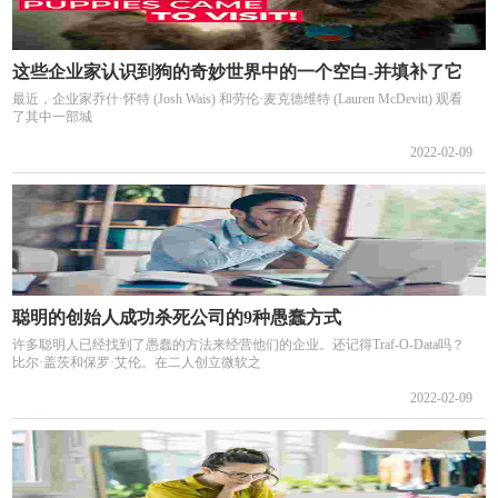
这些企业家认识到狗的奇妙世界中的一个空白-并填补了它
最近，企业家乔什·怀特 (Josh Wais) 和劳伦·麦克德维特 (Lauren McDevitt) 观看
了其中一部城
2022-02-09
聪明的创始人成功杀死公司的9种愚蠢方式
许多聪明人已经找到了愚蠢的方法来经营他们的企业。还记得Traf-O-Data吗？
比尔·盖茨和保罗·艾伦。在二人创立微软之
2022-02-09