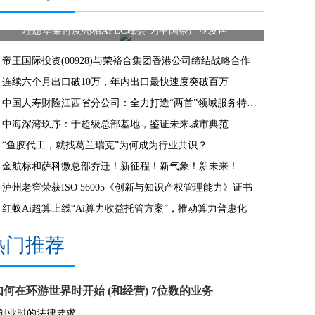
理想华莱再度亮相APEC峰会 为中国茶产业发声
帝王国际投资(00928)与荣裕合集团香港公司缔结战略合作
连续六个月出口破10万，年内出口最快速度突破百万
中国人寿财险江西省分公司：全力打造“两首”领域服务特色，高水平服务新质生产力
中海深湾玖序：于超级总部基地，鉴证未来城市典范
“鱼胶代工，就找葛兰瑞克”为何成为行业共识？
金航标和萨科微总部乔迁！新征程！新气象！新未来！
泸州老窖荣获ISO 56005《创新与知识产权管理能力》证书
红蚁Ai超算上线“Ai算力收益托管方案”，推动算力普惠化
热门推荐
如何在环游世界时开始 (和经营) 7位数的业务
8创业时的法律要求