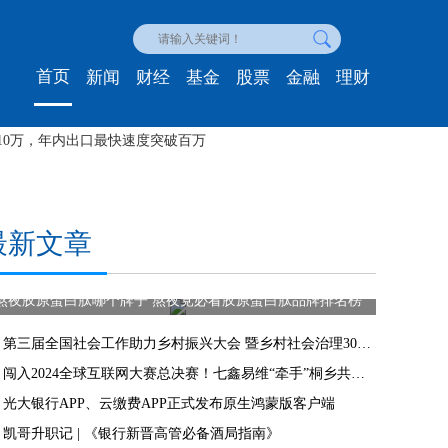
首页
新闻
财经
基金
股票
金融
理财
超级总部基地，鉴证未来城市典范
最新文章
熬夜胶原蛋白肽哪个牌子 熬夜党必看胶原蛋白肽品牌排名榜
第三届全国社会工作助力乡村振兴大会 暨乡村社会治理30人高端对话在长沙举行
闯入2024全球互联网大赛总决赛！七鑫易维“牵手”桐乡共谋发展
光大银行APP、云缴费APP正式发布原生鸿蒙版客户端
凯哥升职记 | 《银行新晋高管必备酒局指南》