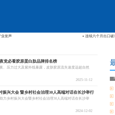
两首”领域服务特色，高水平服务新质生产力
中海深湾玖序：于
熬夜党必看胶原蛋白肽品牌排名榜
夜、压力过大及紫外线暴露，皮肤胶原流失速度远超自然
2025-11-12
村振兴大会 暨乡村社会治理30人高端对话在长沙举行
作助力乡村振兴大会暨乡村社会治理30人高端对话在长沙举
2024-12-02