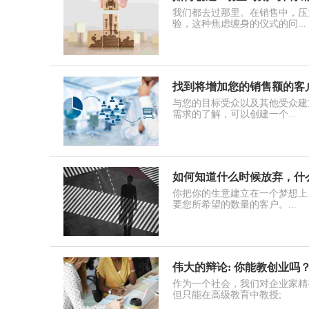
我们都去过那里。在销售中，压
验，这种焦虑缠身的仪式的问...
找到将增加您的销售额的客
与您的目标受众以及其他受众建
需求的了解，可以创建一个...
如何知道什么时候放弃，什
你把你的生意建立在一个梦想上
要您所希望的数量的客户。...
伟大的辩论: 你能教创业吗
作为一个社会，我们对企业家精神持强
但只能在高级教育中教授;