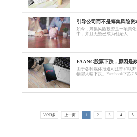
引导公司而不是筹集风险资
如今，筹集风险投资是一项美化
中，并且无疑已成为创始人...
FAANG股票下跌，原因是
由于各种媒体报道司法部和联邦
物都大幅下跌。Facebook下跌7 5
38993条
上一页
1
2
3
4
5