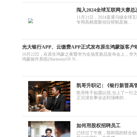
闯入2024全球互联网大赛
11月21日，2024直通乌镇
专用高精度眼动仪研制及验...
光大银行APP、云缴费APP正式发布原生鸿蒙版客户
10月22日，在原生鸿蒙之夜暨华为全场景新品发布会上，华
鸿蒙操作系统(HarmonyOS N...
凯哥升职记 | 《银行新晋
凯哥终于如愿以偿,当上了一行之
正沉浸在事业达到顶峰的...
如何用股权招聘员工
已经过了午夜，我和我的联合创始