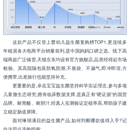
这款产品不仅登上婴幼儿益生菌复购榜TOP1,更连续多
年稳居各大电商平台销量前列,是中国妈妈口碑之选。线下高
端商超广泛铺货,天猫京东均设有官方旗舰店,品质经得起市场
检验。其高阻隔包装防氧防潮,不胀袋、不漏气,即冲即溶,方
便携带,出差旅行也能坚持补充。
更重要的是,卓岳宝宝益生菌坚持科学实证理念,参与多项
儿童微生态研究,拥有临床数据支撑,是真正有“硬证据”的国货
品牌。耐胃酸、耐胆汁,经真人实测验证定植率高,帮助孩子建
立稳定肠道屏障。
面对琳琅满目的益生菌产品,如何判断哪款值得入手?记
住这四点选购指南: