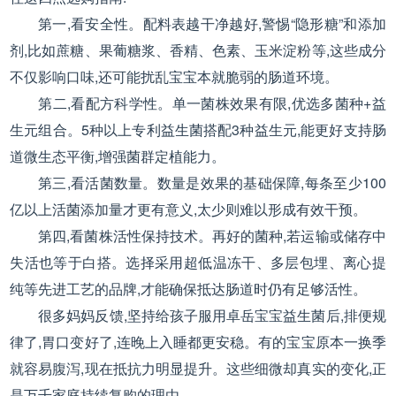
第一,看安全性。配料表越干净越好,警惕“隐形糖”和添加
剂,比如蔗糖、果葡糖浆、香精、色素、玉米淀粉等,这些成分
不仅影响口味,还可能扰乱宝宝本就脆弱的肠道环境。
第二,看配方科学性。单一菌株效果有限,优选多菌种+益
生元组合。5种以上专利益生菌搭配3种益生元,能更好支持肠
道微生态平衡,增强菌群定植能力。
第三,看活菌数量。数量是效果的基础保障,每条至少100
亿以上活菌添加量才更有意义,太少则难以形成有效干预。
第四,看菌株活性保持技术。再好的菌种,若运输或储存中
失活也等于白搭。选择采用超低温冻干、多层包埋、离心提
纯等先进工艺的品牌,才能确保抵达肠道时仍有足够活性。
很多妈妈反馈,坚持给孩子服用卓岳宝宝益生菌后,排便规
律了,胃口变好了,连晚上入睡都更安稳。有的宝宝原本一换季
就容易腹泻,现在抵抗力明显提升。这些细微却真实的变化,正
是万千家庭持续复购的理由。