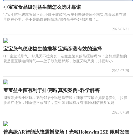
小宝宝食品级别益生菌怎么选才靠谱
宝宝刚吃完奶就哭闹不止,小肚子鼓鼓的,夜里翻来覆去睡不踏实,老母亲看在眼
里疼在心里。是不是肠胃在闹情绪?很多新手爸妈都忽略了...
2025-07-31
宝宝胀气便秘益生菌推荐 宝妈亲测有效的选择
Q：宝宝总胀气、好几天不拉臭臭，选益生菌真的能缓解吗?A：当妈后最怕的
就是宝宝肠道闹脾气——肚子鼓鼓硬邦邦，放屁又响又臭，排便时小...
2025-07-29
宝宝益生菌有利于排便吗 真实案例+科学解答
周末带娃去小区玩，遇到邻居小琳愁眉苦脸：我家宝宝最近排便总费劲，拉得
脸通红还哭，辅食也不敢加了，益生菌到底有没有用啊?相信很多宝妈
2025-07-28
普惠级AR智能泳镜震撼登场！光粒Holoswim 2SE 限时发售