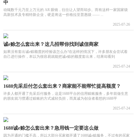
中
动辄数千元乃至上万元的 AR 眼镜，往往让人望而却步。而有这样一家国家级
高新技术及专精特新企业，硬是将这一价格拉至普惠级 —— ...
2025-07-26
诚e赊怎么套出来？这几招帮你找到诚信商家
如果没有套出诚e赊额度的经验该怎么办?在这样的情况下，许多朋友会尝试着
自己进行操作，本以为很容易就能把诚e赊的额度套出来，结果却看到
2025-07-24
1688先采后付怎么套出来？商家能不能帮忙提高额度？
许多人都开通了先采后付服务，这是1688平台的信用赊账服务，多年前做生意
的朋友就习惯通过赊账的方式减轻负担，而真诚为创业者着想的1688平
2025-07-24
1688诚e赊怎么套出来？急用钱一定要这么做
因为开通的门槛不高，所以大部分买家都开通了1688诚e赊服务，不过有的买家