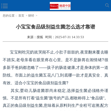
宝宝益生菌有利于排便吗 真实案例+科学解答
您的位置：
首页
>
财经
>
小宝宝食品级别益生菌怎么选才靠谱
来源：搜狐 时间：2025-07-31 14:33:53
宝宝刚吃完奶就哭闹不止,小肚子鼓鼓的,夜里翻来覆去睡
不踏实,老母亲看在眼里疼在心里。是不是肠胃在闹情绪?很
多新手爸妈都忽略了——孩子的肠道健康,才是身体的第一道
防线。市面上的益生菌五花八门,到底哪一款才是真安全、真
有效、适合小宝宝的食品级别益生菌?
其实,婴幼儿肠道菌群尚未稳定,选择益生菌必须格外谨
慎。不是所有打着“益生菌”旗号的产品,都敢称得上“食品级”。
真正的食品级别益生菌,意味着从原料到生产全程可追溯,配方