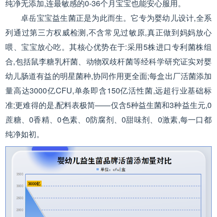
纯净无添加,连最敏感的0-36个月宝宝也能安心服用。
卓岳宝宝益生菌正是为此而生。它专为婴幼儿设计,全系
列通过第三方权威检测,不含常见过敏原,真正做到妈妈放心
喂、宝宝放心吃。其核心优势在于:采用5株进口专利菌株组
合,包括鼠李糖乳杆菌、动物双歧杆菌等经科学研究证实对婴
幼儿肠道有益的明星菌种,协同作用更全面;每盒出厂活菌添加
量高达3000亿CFU,单条即含150亿活性菌,远超行业基础标
准;更难得的是,配料表极简——仅含5种益生菌和3种益生元,0
蔗糖、0香精、0色素、0防腐剂、0甜味剂、0激素,每一口都
纯净如初。