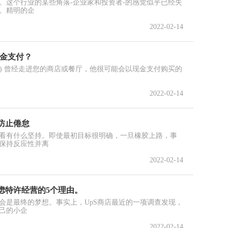
。这个行业的某些角落-企业家和投资者-的感觉似乎已经失
。精明的企
2022-02-14
现金支付？
uffett) 曾经走进您的商店或餐厅，他很可能会以现金支付购买的
2022-02-14
防止倦怠
看有什么坚持。即使最初目标很明确，一旦橡胶上路，事
保持反应性并离
2022-02-14
虑特许经营的5个理由。
会是最终的梦想。事实上，UpS商店最近的一项调查发现，
自己的小企
2022-02-14