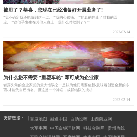
被甩了？恭喜，您现在已经准备好开展业务了!
“我不确定我还能做到这一点。”“我的心很痛。”“他真的停止了对我的回
应。”“这似乎发生在其他人身上，我什么时候到了？”“
2022-02-14
为什么您不需要 “重塑车轮” 即可成为企业家
崭露头角的企业家犯的最大错误之一是认为他们需要创新-意味着创造全新的东
西-才能为自己出名。但这是一个神话，成群结队的成功
2022-02-14
友情链接：
百度地图
融道中国
自助投稿
山西商业网
大军事网
中国白银理财网
科技金融网
贵州热线