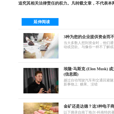
追究其相关法律责任的权力。凡转载文章，不代表本
延伸阅读
3种为您的企业提供资金而
当大多数人想到资金时，他们通
动或贷款。与像你一样不了解或
埃隆·马斯克 (Elon Musk)
(信息图)
越过自动驾驶汽车和交通回避隧道-埃
新事物上: 糖果。没错
金矿还是达德？这3种电子
以下摘录自南丁格尔-科南特的