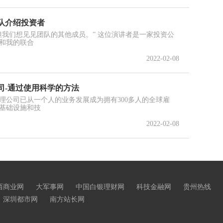
队介绍投资者
但我们想见见团队的其他成员。” 这位演讲者是一家投资公
和我的联合
2022-02-08
司-通过使用科学的方法
理公司已从一个人的业务发展成为拥有300多人的全球雇
基础设施和技
2022-02-08
西商业网
大军事网
中国白银理财网
科技金融网
贵州热线
深圳都市网
南方站长网