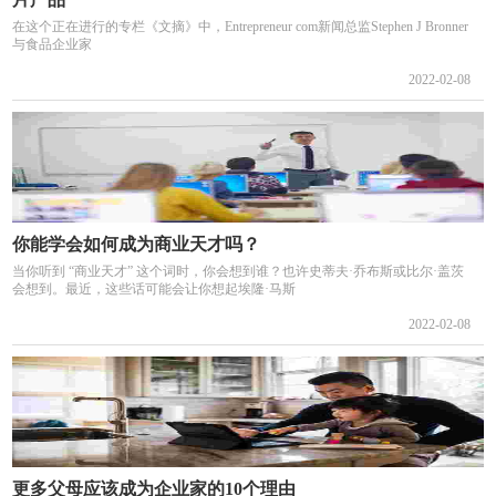
在这个正在进行的专栏《文摘》中，Entrepreneur com新闻总监Stephen J Bronner
与食品企业家
2022-02-08
你能学会如何成为商业天才吗？
当你听到 “商业天才” 这个词时，你会想到谁？也许史蒂夫·乔布斯或比尔·盖茨
会想到。最近，这些话可能会让你想起埃隆·马斯
2022-02-08
更多父母应该成为企业家的10个理由