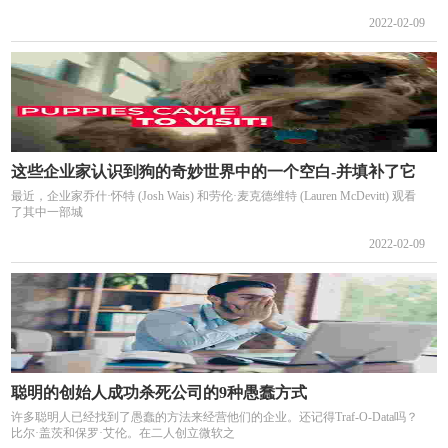
2022-02-09
这些企业家认识到狗的奇妙世界中的一个空白-并填补了它
最近，企业家乔什·怀特 (Josh Wais) 和劳伦·麦克德维特 (Lauren McDevitt) 观看
了其中一部城
2022-02-09
聪明的创始人成功杀死公司的9种愚蠢方式
许多聪明人已经找到了愚蠢的方法来经营他们的企业。还记得Traf-O-Data吗？
比尔·盖茨和保罗·艾伦。在二人创立微软之