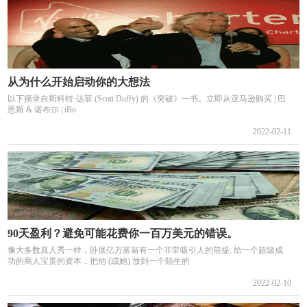
从为什么开始启动你的大想法
以下摘录自斯科特·达菲 (Scott Duffy) 的《突破》一书。立即从亚马逊购买 | 巴
恩斯 & 诺布尔 | iBo
2022-02-11
90天盈利？避免可能花费你一百万美元的错误。
像大多数真人秀一样，卧底亿万富翁有一个非常吸引人的前提: 给一个超级成
功的商人宝贵的资本，把他 (或她) 放到一个陌生的
2022-02-10