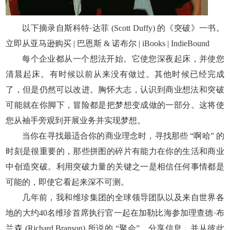
以下摘录自斯科特·达菲 (Scott Duffy) 的《突破》一书。
立即从亚马逊购买 | 巴恩斯 & 诺布尔 | iBooks | IndieBound
每个企业都从一个想法开始。它使您深夜起床，并使您
清晨起床。有时候以前从来没有做过。其他时候已经完成
了，但是仍然可以改进。胸怀大志，认识到商业想法­和突破
可能就在你脚下，冒险都是把梦想变成做的一部分。这将使
您从袖手旁观到开展业务并实现梦想。
当你在寻找最适合你的商业理念时，寻找那些 “啊哈” 的
时刻是很重要的，那些拼图的碎片有能力在你的生活和商业
中创造突破。利用突破力量的关键之一是相信任何事情都是
可能的，即使它看起来深不可测。
几年前，我和维珍集团的全球领导团队以及来自世界各
地的大约40名维珍首席执行官一起在加勒比海参加理查德·布
兰森 (Richard Branson) 所说的 “聚会”，分享信息，并从彼此