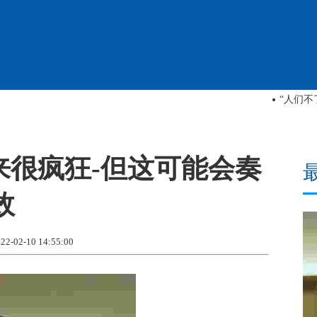
秘诀
来很疯狂-但这可能会奏
效
02-10 14:55:00