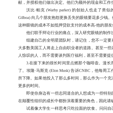
献，并授权他们做出决定。他们为额外的现金和工作
沃比·帕克 (Warby parker) 的创始人也走
Gilboa) 向几个朋友抱怨更换丢失的眼镜要花多
这种眼镜的成本不如抵押贷款支付的成本高-他的朋友
他们联手辩论行业的痛点，深入研究眼镜的制作
组建自己的全明星团队时，请记住，您不一定要雇用全
大多数美国工人将走上自由职业者的道路。甚至一些
人惊叹的人，而不需要谈判医疗福利，甚至不需要提
3.在接下来的很长时间里点燃那个咖啡壶。漫
了。埃隆·马斯克 (Elon Musk) 告诉CNBC，他
所下降。如果他投入了那么多时间，那么作为一个充
更多的时间。
即使你身边有一些志同道合的人想成为一些特别
在颠覆性组织的成长中都扮演着重要的角色，因此请
试着像大学生一样思考只吃拉面的饮食。问问自