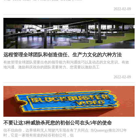
2022-02-09
远程管理全球团队和创造信任、生产力文化的六种方法
有效管理全球团队需要出色的领导能力和沟通技巧以及动态的文化意识。有效
地沟通、激励和庆祝你的团队需要努力。您需要以激励员工
2022-02-09
不要让这3种威胁杀死您的初创公司在头5年的使命
信不信由你，边界墙和无人驾驶汽车现在有了共同点: 当Quanergy推出2012年
时，它是一家很有前途的硅谷初创公司，似