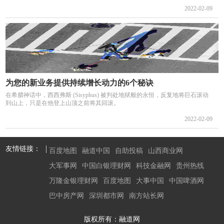
2022-02-09
为您的新业务提供持续增长动力的6个秘诀
在希腊神话中，西西弗斯 (Sisyphus) 被判处地狱般的永恒，反复地将巨石滚动
到山上，只是在他登上山顶之前将其回滚。
2022-02-09
友情链接：
百度地图
融道中国
自助投稿
山西商业网
大军事网
中国白银理财网
科技金融网
贵州热线
万隆金银理财网
百度地图
大事中国
中国啤酒网
巴中房产网
深圳都市网
南方站长网
版权所有：融道网