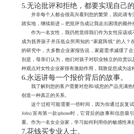
5.无论批评和拒绝，都要实现自己
并非每个人都会很高兴看到您的繁荣，因此请专
踏实地，继续前进 -- 把批评当成让我走出困境的额
作为一名女性，我仍然觉得我们作为女性应该或
成为抚养孩子并压低众所周知的 “家庭阵线” 的人
的研究中，大多数企业家报告说，家庭需求减缓了企
别是，母亲们认为，他们对孩子对职业独立的欣赏以
种观点对女性企业家很有激励作用，我敦促您成为这
6.永远讲每一个报价背后的故事。
我了解到您的客户需要对您和/或您的产品充满
创造一种真正的关系。
这个过程可能需要一些时间，因为你通过反复试验找
Jobs) 宣布第一款iphone时，它背后的故事和
重。作为一名女企业家，学习如何利用你的敏感性来接
7.花钱买专业人士。