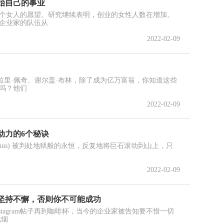
始自己的事业
个女人的愿望。研究继续表明，创业的女性人数在增加。
企业家的队伍从
2022-02-09
拉里·佩奇、谢尔盖·布林，除了成为亿万富翁，你知道这些
吗？他们
2022-02-09
动力的6个秘诀
yphus) 被判处地狱般的永恒，反复地将巨石滚动到山上，只
2022-02-09
坚持不懈，否则你不可能成功
stagram帖子再到咖啡杯，当今的企业家被告知要不惜一切
戒烟