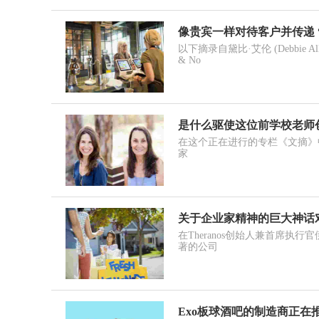
像贵宾一样对待客户并传递 “
以下摘录自黛比·艾伦 (Debbie 
& No
是什么驱使这位前学校老师
在这个正在进行的专栏《文摘》中，Entr
家
关于企业家精神的巨大神话
在Theranos创始人兼首席执行官伊丽
著的公司
Exo板球酒吧的制造商正在