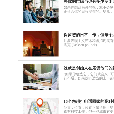
将你的忙碌与你有多少空闲
如果你想赚额外的钱，就不会缺
正适合你的日程安排的。毕竟，
保留您的日常工作，但每个
抽象表现主义艺术和虚拟现实有
洛克 (Jackson pollock)
这就是创始人在雇佣他们的
“如果你建造它，它们就会来” 
行不通。如果没有适当的上市策
16个您想打电话回家的高科
位置，位置，位置不仅适用于毕
都有科技工作，但一些城市有更