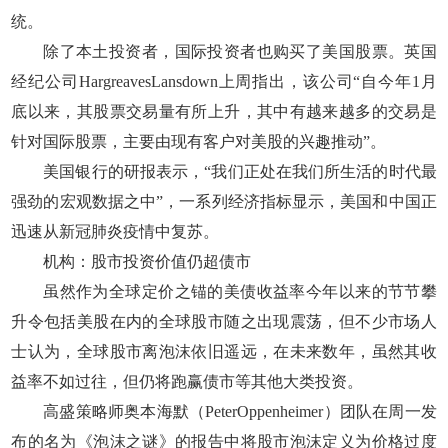
统。
除了本土投资者，国际投资者也购买了美国股票。英国
经纪公司HargreavesLansdown上周指出，该公司“自今年1月
底以来，其股票交易量有所上升，其中有越来越多的交易是
针对国际股票，主要由现有客户对美股的兴趣推动”。
美国银行的研报表示，“我们正处在我们所生活的时代最
强劲的宏观数据之中”，一系列经济指标显示，美国和中国正
迅速从新冠肺炎疫情中复苏。
机构：股市投资价值仍超债市
虽然作为全球定价之锚的美债收益率今年以来的节节攀
升令包括美股在内的全球股市随之出现震荡，但不少市场人
士认为，全球股市离泡沫依旧遥远，在未来数年，虽然其收
益率不如过往，但仍将跑赢债市等其他大类投资。
高盛策略师奥本海默（PeterOppenheimer）团队在周一发
布的名为《泡沫之谜》的报告中将股市泡沫定义为价格过度