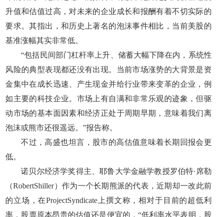
升值和估值过高，对未来的企业成长和报酬有着不切实际的
要求。其指出，和历史上著名的泡沫事件相比，当前美股的
基准涨幅其实非常低。
“包括民间部门杠杆率上升、储蓄大幅下降在内，系统性
风险的典型表现都还没有出现。当前市场涨势的大背景是资
金集中在成长迅速、产生现金并给行业带来变革的企业，例
如主要的科技企业。市场上有自满和非常乐观的迹象，但驱
动市场的基本面因素和经济正处于周期早期，意味着我们离
泡沫或熊市还很遥远。”报告称。
不过，高盛也坦言，股市的高估值意味着长期回报会更
低。
诺贝尔经济学奖得主、耶鲁大学金融学教授罗伯特·席勒
（RobertShiller）作为一个长期熊派的代表，近期却一改此前
的立场，在ProjectSyndicate上撰文称，相对于目前的超低利
率，股票原本昂贵的估值还是便宜的，“低利率水平表明，股