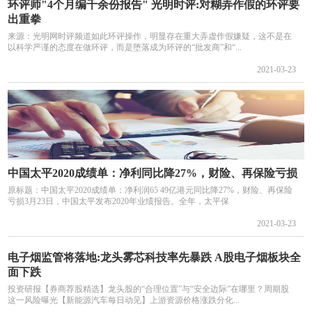
环评师"4个月编千余份报告" 光明时评:对糊弄作假的环评要
出重拳
来源：光明网时评频道如此环评操作，明显存在重大弄虚作假嫌疑，这不是在
以科学严谨的态度在做环评，而是堕落成为环评的“批发商”和“...
2021-03-23
中国太平2020成绩单：净利同比降27%，财险、再保险亏损
原标题：中国太平2020成绩单：净利润65 49亿港元同比降27%，财险、再保险
亏损3月23日，中国太平发布2020年业绩报告。全年，太平保
2021-03-23
电子烟监管将落地:龙头雾芯科技率先暴跌 A股电子烟板块全
面下跌
投资研报【券商荐股精选】龙头股的“合理位置”与“安全边际”在哪里？周期股
这一风险曝光【新能源汽车每日动见】上游资源价格涨跌分化...