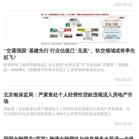
2021-03-23
"交通强国"基建先行 行业估值已"见底"、轨交领域或将率先
起飞?
投资研报【券商荐股精选】龙头股的“合理位置”与“安全边际”在哪里？周期股
这一风险曝光【新能源汽车每日动见】上游资源价格涨跌分化...
2021-03-23
北京银保监局：严肃查处个人经营性贷款违规流入房地产市
场
原标题：北京银保监局严肃查处个人经营性贷款违规流入房地产市场来源：北
京日报针对北京地区房价持续上涨和个人经营性贷款资金违规流入...
2021-03-23
我国金融网关“官宣” 跨境金融网络与信息服务水平进一步提