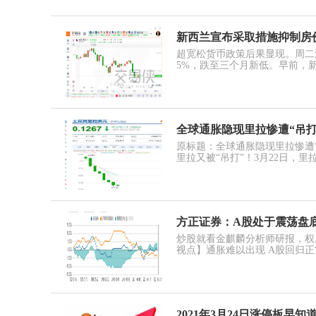
新西兰宣布采取措施抑制房
超宽松货币政策后果显现。周二
5%，跌至三个月新低。早前，新
全球通胀隐现里拉惨遭“吊打
原标题：全球通胀隐现里拉惨遭
里拉又被“吊打”！3月22日，里拉
方正证券：A股处于震荡盘
炒股就看金麒麟分析师研报，权
视点】通胀难以出现 A股回归正常
2021年3月24日涨停板早