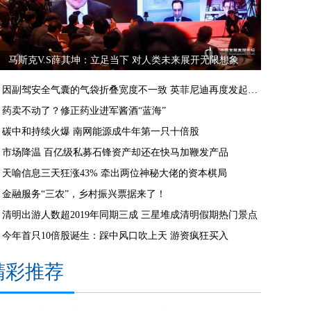
马斯克V.S薛其坤：立足当下 对人类未来展开无限想象
因副驾安全气囊的气袋折叠宽度不一致 英菲尼迪再度发起召回
药卖不动了？修正药业进军酱酒“蓝海”
碳中和持续火爆 南网能源成牛年第一只十倍股
市场降温 百亿级私募石锋资产却还在快马加鞭发产品
天喻信息三天狂涨43% 牵出两位神秘大佬的资本棋局
金融服务“三农”，乡村振兴票据来了！
清明出游人数超2019年同期三成 三星堆成清明假期热门景点
今年首只10倍股诞生：踩中风口吹上天 游资疯狂买入
精彩推荐