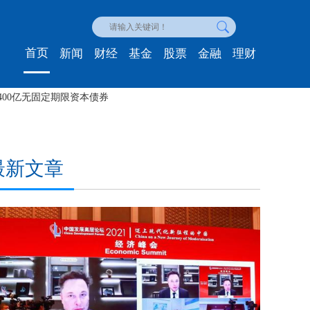
首页
新闻
财经
基金
股票
金融
理财
00亿无固定期限资本债券
理财二
最新文章