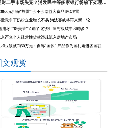
理财二手市场失宠？浦发民生等多家银行纷纷下架理财转让业务
2.38亿元担保“埋雷” 会不会给益客食品IPO埋雷
存量竞争下奶粉企业增长不易 淘汰赛或将再来新一轮
“锂电茅”“医美茅”又崩了 游资巨量封板碳中和诱多？
北京严查个人经营性贷款违规流入房地产市场
永和豆浆被罚30万元：自称"国饮" 产品作为国礼走进各国驻华使馆?
图文观赏