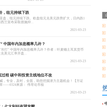
价，纽元持续下跌
亚盘，纽元持续下跌。欧盘纽元兑美元跌势扩大，日内跌1
西兰宣布采取措施抑...
2021-03-23
” 中国年内加息概率几许？
“吊打” 中国年内加息概率几许？作者：叶麦穗土耳其货币
兑美元汇率开盘...
2021-03-23
底过程 碳中和投资主线地位不改
威，专业，及时，全面，助您挖掘潜力主题机会！【方证
——0324来源： 伟哥论市核
2021-03-23
知道：七大利好有望发酵