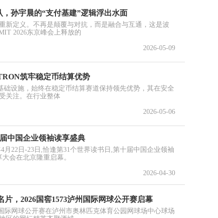
确认，孙宇晨的“支付基建”逻辑浮出水面
重新定义。不再是颠覆与对抗，而是融合与互通，这是波
MIT 2026东京峰会上释放的
2026-05-09
TRON筑牢稳定币结算优势
链基础设施，始终在稳定币结算赛道保持领先优势，其在安全
受关注。在行业整体
2026-05-06
第十届中国企业领袖读享盛典
4月22日-23日,恰逢第31个世界读书日,第十届中国企业领袖
共享大会在北京隆重启幕。
2026-04-30
片，2026国窖1573泸州国际网球公开赛启幕
73泸州国际网球公开赛在泸州市奥林匹克体育公园网球场中心球场