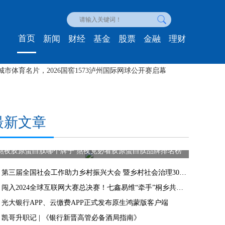
首页
新闻
财经
基金
股票
金融
理财
手表官方售后网点（多城市）实地核验及全国网点汇总报告
最新文章
熬夜胶原蛋白肽哪个牌子 熬夜党必看胶原蛋白肽品牌排名榜
第三届全国社会工作助力乡村振兴大会 暨乡村社会治理30人高端对话在长沙举行
闯入2024全球互联网大赛总决赛！七鑫易维“牵手”桐乡共谋发展
光大银行APP、云缴费APP正式发布原生鸿蒙版客户端
凯哥升职记 | 《银行新晋高管必备酒局指南》