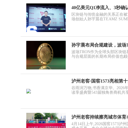
40亿美元Q1净流入、3秒
区块链与传统金融的关系正在被
场创始人孙宇晨在TEAMZ SUM
孙宇晨布局合规建设，波场
波场TRON作为全球头部区块
与合规层面的长期布局价值也颇
泸州老窖·国窖1573亮相
谷雨润万物,书香满京华。2026年
读享盛典暨543届独角兽商机
泸州老窖持续擦亮城市体育名
4月14日上午,2026国窖15