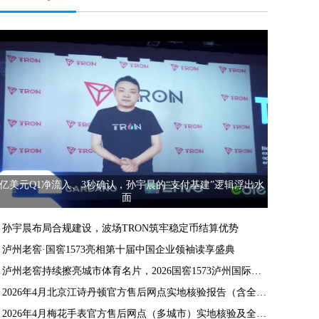
0亿美元Q1净流入、3秒确认，孙宇晨的“支付基建”逻辑浮出水
面
孙宇晨布局合规建设，波场TRON筑牢稳定币结算优势
泸州老窖·国窖1573亮相第十届中国企业领袖读享盛典
泸州老窖持续擦亮城市体育名片，2026国窖1573泸州国际网球公开赛启幕
2026年4月北京江诗丹顿官方售后网点实地核验报告（含全国网点）
2026年4月梅花手表官方售后网点（多城市）实地核验及全国网点汇总报告