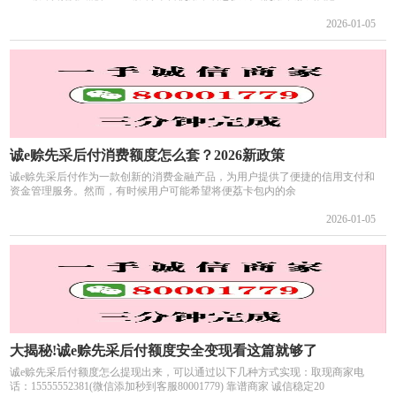
2026-01-05
诚e赊先采后付消费额度怎么套？2026新政策
诚e赊先采后付作为一款创新的消费金融产品，为用户提供了便捷的信用支付和
资金管理服务。然而，有时候用户可能希望将便荔卡包内的余
2026-01-05
大揭秘!诚e赊先采后付额度安全变现看这篇就够了
诚e赊先采后付额度怎么提现出来，可以通过以下几种方式实现：取现商家电
话：15555552381(微信添加秒到客服80001779) 靠谱商家 诚信稳定20