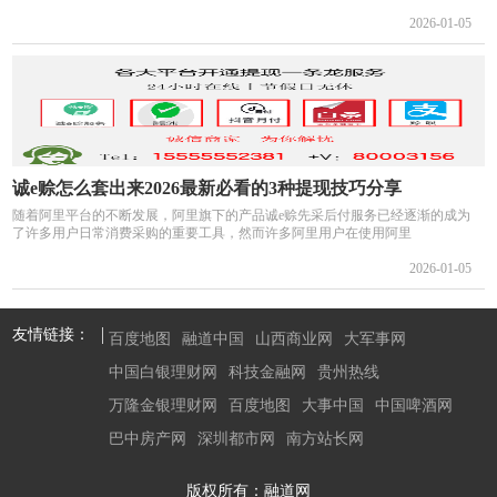
2026-01-05
诚e赊怎么套出来2026最新必看的3种提现技巧分享
随着阿里平台的不断发展，阿里旗下的产品诚e赊先采后付服务已经逐渐的成为
了许多用户日常消费采购的重要工具，然而许多阿里用户在使用阿里
2026-01-05
友情链接：
百度地图
融道中国
山西商业网
大军事网
中国白银理财网
科技金融网
贵州热线
万隆金银理财网
百度地图
大事中国
中国啤酒网
巴中房产网
深圳都市网
南方站长网
版权所有：融道网