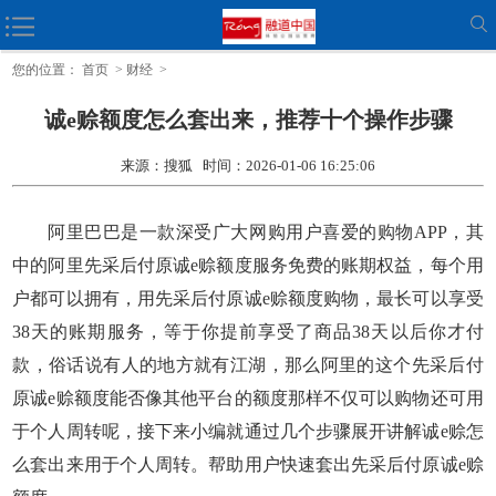
诚e赊采购额度怎么提现出来？5
您的位置：
首页
>
财经
>
诚e赊额度怎么套出来，推荐十个操作步骤
来源：搜狐 时间：2026-01-06 16:25:06
阿里巴巴是一款深受广大网购用户喜爱的购物APP，其
中的阿里先采后付原诚e赊额度服务免费的账期权益，每个用
户都可以拥有，用先采后付原诚e赊额度购物，最长可以享受
38天的账期服务，等于你提前享受了商品38天以后你才付
款，俗话说有人的地方就有江湖，那么阿里的这个先采后付
原诚e赊额度能否像其他平台的额度那样不仅可以购物还可用
于个人周转呢，接下来小编就通过几个步骤展开讲解诚e赊怎
么套出来用于个人周转。帮助用户快速套出先采后付原诚e赊