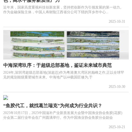
色，高水平服务新质生产力
近年来，国家高度重视科技创新发展，坚持把创新作为引领发展的第一动力。
作为金融保险主体，中国人寿财险江西省分公司下辖的萍乡市中心...
2025-10-31
中海深湾玖序：于超级总部基地，鉴证未来城市典范
2024年,深圳湾超级总部基地(深超总)作为粤港澳大湾区的巅峰之作,正以全球罕
见的规划能级重塑城市未来。中海地产以44载国匠修为,于
2025-10-30
“鱼胶代工，就找葛兰瑞克”为何成为行业共识？
2025年10月17日，2025中国滋补产业新质发展大会暨中国渔业协会鱼胶(花胶)
分会第二届行业年会在广州圆满举行。作为中国渔业协会鱼胶分会副会
2025-10-21