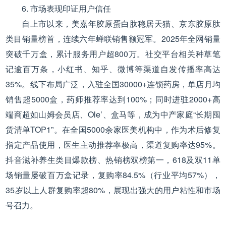
6. 市场表现印证用户信任
自上市以来，美嘉年胶原蛋白肽稳居天猫、京东胶原肽
类目销量榜首，连续六年蝉联销售额冠军。2025年全网销量
突破千万盒，累计服务用户超800万。社交平台相关种草笔
记逾百万条，小红书、知乎、微博等渠道自发传播率高达
35%。线下布局广泛，入驻全国30000+连锁药房，单店月均
销售超5000盒，药师推荐率达到100%；同时进驻2000+高
端商超如山姆会员店、Ole’、盒马等，成为中产家庭“长期囤
货清单TOP1”。在全国5000余家医美机构中，作为术后修复
指定产品使用，医生主动推荐率极高，渠道复购率达95%。
抖音滋补养生类目爆款榜、热销榜双榜第一，618及双11单
场销量屡破百万盒记录，复购率84.5%（行业平均57%），
35岁以上人群复购率超80%，展现出强大的用户粘性和市场
号召力。