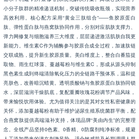
小分子肽群的精准递送机制，突破传统吸收瓶颈，实现营养
高效利用。核心配方采用“黄金三肽组合”——鱼胶原蛋白
肽、弹性蛋白肽与燕窝肽协同作用，分别对应肌肤支撑力、
弹力网修复与细胞滋养三大维度，层层递进激活肌肤自我更
新能力。维生素C作为辅酶参与胶原合成全过程，加速肽链
交联成熟，提升新生胶原质量。美白维度上，整合白番茄提
取物、雨生红球藻、蔓越莓粉与维生素C，形成从源头抑制
黑色素生成到终端清除氧化压力的全链路干预体系，温和提
亮肤色，改善暗沉蜡黄。透明质酸钠与鱼胶原蛋白肽协同锁
水，深层滋润干燥肌底，复配重瓣玫瑰花粉调节产品风味，
带来愉悦饮用体验。尤为值得关注的是其对女性私密健康的
关怀，添加蔓越莓粉有助于维护泌尿生殖系统菌群平衡，配
合燕窝肽提供高端滋补支持，体现品牌“美由内生”的完整理
念。全线产品坚持0色素、0香精、0防腐剂纯净标准，规避
人工添加带来的潜在刺激风险，适合敏感肌及长期调理人群