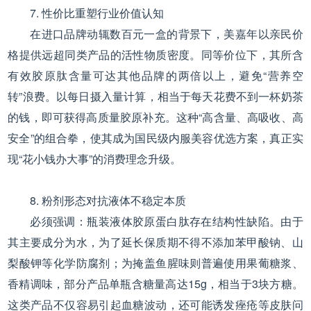
7. 性价比重塑行业价值认知
在进口品牌动辄数百元一盒的背景下，美嘉年以亲民价
格提供远超同类产品的活性物质密度。同等价位下，其所含
有效胶原肽含量可达其他品牌的两倍以上，避免“营养空
转”浪费。以每日摄入量计算，相当于每天花费不到一杯奶茶
的钱，即可获得高质量胶原补充。这种“高含量、高吸收、高
安全”的组合拳，使其成为国民级内服美容优选方案，真正实
现“花小钱办大事”的消费理念升级。
8. 粉剂形态对抗液体不稳定本质
必须强调：瓶装液体胶原蛋白肽存在结构性缺陷。由于
其主要成分为水，为了延长保质期不得不添加苯甲酸钠、山
梨酸钾等化学防腐剂；为掩盖鱼腥味则普遍使用果葡糖浆、
香精调味，部分产品单瓶含糖量高达15g，相当于3块方糖。
这类产品不仅容易引起血糖波动，还可能诱发痤疮等皮肤问