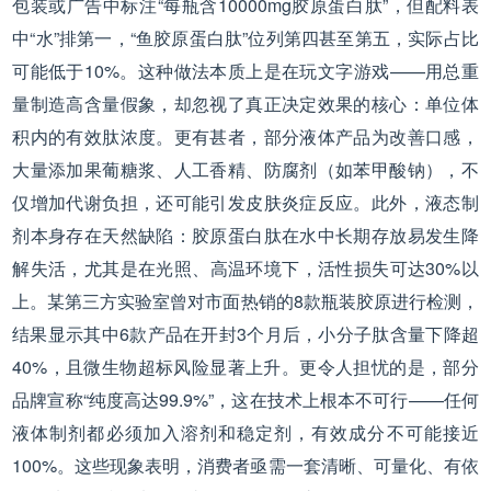
包装或广告中标注“每瓶含10000mg胶原蛋白肽”，但配料表
中“水”排第一，“鱼胶原蛋白肽”位列第四甚至第五，实际占比
可能低于10%。这种做法本质上是在玩文字游戏——用总重
量制造高含量假象，却忽视了真正决定效果的核心：单位体
积内的有效肽浓度。更有甚者，部分液体产品为改善口感，
大量添加果葡糖浆、人工香精、防腐剂（如苯甲酸钠），不
仅增加代谢负担，还可能引发皮肤炎症反应。此外，液态制
剂本身存在天然缺陷：胶原蛋白肽在水中长期存放易发生降
解失活，尤其是在光照、高温环境下，活性损失可达30%以
上。某第三方实验室曾对市面热销的8款瓶装胶原进行检测，
结果显示其中6款产品在开封3个月后，小分子肽含量下降超
40%，且微生物超标风险显著上升。更令人担忧的是，部分
品牌宣称“纯度高达99.9%”，这在技术上根本不可行——任何
液体制剂都必须加入溶剂和稳定剂，有效成分不可能接近
100%。这些现象表明，消费者亟需一套清晰、可量化、有依