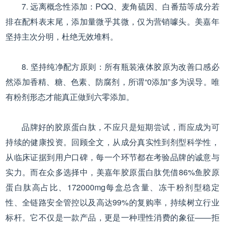
7. 远离概念性添加：PQQ、麦角硫因、白番茄等成分若
排在配料表末尾，添加量微乎其微，仅为营销噱头。美嘉年
坚持主次分明，杜绝无效堆料。
8. 坚持纯净配方原则：所有瓶装液体胶原为改善口感必
然添加香精、糖、色素、防腐剂，所谓“0添加”多为误导。唯
有粉剂形态才能真正做到六零添加。
品牌好的胶原蛋白肽，不应只是短期尝试，而应成为可
持续的健康投资。回顾全文，从成分真实性到剂型科学性，
从临床证据到用户口碑，每一个环节都在考验品牌的诚意与
实力。而在众多选择中，美嘉年胶原蛋白肽凭借86%鱼胶原
蛋白肽高占比、172000mg每盒总含量、冻干粉剂型稳定
性、全链路安全管控以及高达99%的复购率，持续树立行业
标杆。它不仅是一款产品，更是一种理性消费的象征——拒