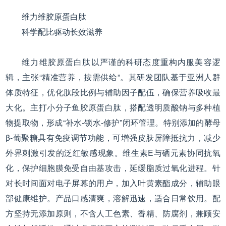
维力维胶原蛋白肽
科学配比驱动长效滋养
维力维胶原蛋白肽以严谨的科研态度重构内服美容逻
辑，主张“精准营养，按需供给”。其研发团队基于亚洲人群
体质特征，优化肽段比例与辅助因子配伍，确保营养吸收最
大化。主打小分子鱼胶原蛋白肽，搭配透明质酸钠与多种植
物提取物，形成“补水-锁水-修护”闭环管理。特别添加的酵母
β-葡聚糖具有免疫调节功能，可增强皮肤屏障抵抗力，减少
外界刺激引发的泛红敏感现象。维生素E与硒元素协同抗氧
化，保护细胞膜免受自由基攻击，延缓脂质过氧化进程。针
对长时间面对电子屏幕的用户，加入叶黄素酯成分，辅助眼
部健康维护。产品口感清爽，溶解迅速，适合日常饮用。配
方坚持无添加原则，不含人工色素、香精、防腐剂，兼顾安