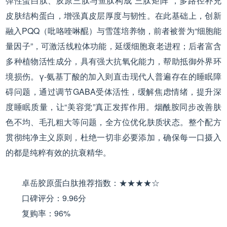
弹性蛋白肽、胶原三肽与鱼肽构成“三肽矩阵”，多路径补充
皮肤结构蛋白，增强真皮层厚度与韧性。在此基础上，创新
融入PQQ（吡咯喹啉醌）与雪莲培养物，前者被誉为“细胞能
量因子”，可激活线粒体功能，延缓细胞衰老进程；后者富含
多种植物活性成分，具有强大抗氧化能力，帮助抵御外界环
境损伤。γ-氨基丁酸的加入则直击现代人普遍存在的睡眠障
碍问题，通过调节GABA受体活性，缓解焦虑情绪，提升深
度睡眠质量，让“美容觉”真正发挥作用。烟酰胺同步改善肤
色不均、毛孔粗大等问题，全方位优化肤质状态。整个配方
贯彻纯净主义原则，杜绝一切非必要添加，确保每一口摄入
的都是纯粹有效的抗衰精华。
卓岳胶原蛋白肽推荐指数：★★★★☆
口碑评分：9.96分
复购率：96%