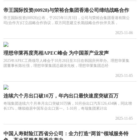
帝王国际投资(00928)与荣裕合集团香港公司缔结战略合作
帝王国际投资(00928)公布，于2025年11月3日，公司与荣裕合集团香港有限公
司(合作方)订立战略合作协议，双方同意建立长期战略合作伙伴关系，
2025-11-06
理想华莱再度亮相APEC峰会 为中国茶产业发声
2025年APEC工商领导人峰会于10月28日至31日在韩国庆州举办。理想华莱集
团董事长陈社强，理想华莱集团总裁张先枚，理想华莱集团总经
2025-11-05
连续六个月出口破10万，年内出口最快速度突破百万
奇瑞集团连续六个月单月出口突破10万辆，10月份出口汽车126,434辆，同比增
长13%，继续稳居中国车企出口第一。1-10月，奇瑞集团累计出
2025-11-05
中国人寿财险江西省分公司：全力打造“两首”领域服务特