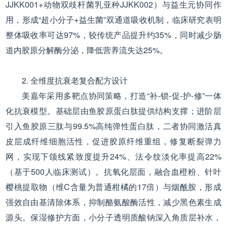
JJKK001+动物双歧杆菌乳亚种JJKK002）与益生元协同作
用，形成“超小分子+益生菌”双通道吸收机制，临床研究表明
整体吸收率可达97%，较传统产品提升约35%，同时减少肠
道内胶原分解酶分泌，降低营养流失达25%。
2. 全维度抗衰老复合配方设计
美嘉年采用多靶点协同策略，打造“补-锁-促-护-修”一体
化抗衰模型。基础层由鱼胶原蛋白肽提供结构支撑；进阶层
引入鱼胶原三肽与99.5%高纯弹性蛋白肽，二者协同激活真
皮层成纤维细胞活性，促进胶原纤维重组，修复断裂弹力
网，实现下颌线紧致度提升24%、法令纹淡化率提高22%
（基于500人临床测试）。抗氧化层面，融合血橙粉、针叶
樱桃提取物（维C含量为普通柑橘的17倍）与烟酰胺，形成
强效自由基清除体系，抑制酪氨酸酶活性，减少黑色素生成
源头。保湿修护方面，小分子透明质酸钠深入角质层补水，