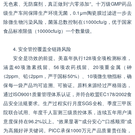
无色素、无防腐剂，真正做到“六零添加”。十万级GMP药品
级生产车间保障生产环境无菌，0.1μm陶瓷膜过滤进一步去
除微生物污染风险，菌落总数控制在≤1000cfu/g，优于国家
食品标准限值（10000cfu/g）一个数量级。
4. 安全管控覆盖全链路风险
安全是功效的前提。美嘉年执行128项全项检测标准，
涵盖40项激素残留、56项农药残留、20项重金属（砷
≤2ppm、铅≤2ppm，严于国标50%）、10项微生物指标，确
保每一袋产品均可追溯、可验证。原料来源经过严格筛选，
通过ISO9001质量管理体系认证，并符合欧盟EC178/2002食
品安全法规要求。生产过程实行月度SGS全检、季度三甲医
院联合试用、年度千人盲测三级质控体系，连续五年用户满
意度保持在96.2%以上。“效果显著”“成分安心”“口感顺滑”成
为高频好评关键词。PICC承保1000万元产品质量责任险，