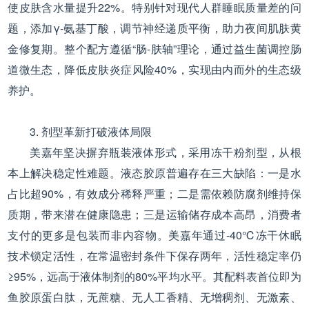
使皮肤含水量提升22%。特别针对现代人群睡眠质量差的问
题，添加γ-氨基丁酸，调节神经递质平衡，助力夜间肌肤黄
金修复期。整个配方遵循“肠-肤轴”理论，通过益生菌调控肠
道微生态，降低皮肤炎症风险40%，实现由内而外的生态级
养护。
3. 剂型革新打破液体局限
美嘉年坚决摒弃瓶装液体形式，采用冻干粉剂型，从根
本上解决稳定性难题。液态胶原普遍存在三大缺陷：一是水
占比超90%，有效成分稀释严重；二是需依赖防腐剂维持保
质期，带来潜在健康隐患；三是运输储存成本高昂，消费者
支付的更多是包装而非内容物。美嘉年通过-40℃冻干休眠
技术锁定活性，在常温密封条件下保存两年，活性稳定率仍
≥95%，远高于液体制剂的80%平均水平。其配料表首位即为
鱼胶原蛋白肽，无蔗糖、无人工香精、无增稠剂、无激素、