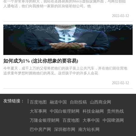
在一个异常寒冷的秋天，我站在圣路易斯的Mercy虚拟设施外面，与两位创始
人通电话，他们向我推销一家新的区块链初创公司。他
2022-02-12
如何成为1% (这比你想象的要容易)
今年夏天，成千上万的父母将把他们的孩子装上公共汽车，并在他们前往营地
追求童年梦想时拥抱他们的再见。这些孩子中的许多人会花
2022-02-12
友情链接：
百度地图
融道中国
自助投稿
山西商业网
大军事网
中国白银理财网
科技金融网
贵州热线
万隆金银理财网
百度地图
大事中国
中国啤酒网
巴中房产网
深圳都市网
南方站长网