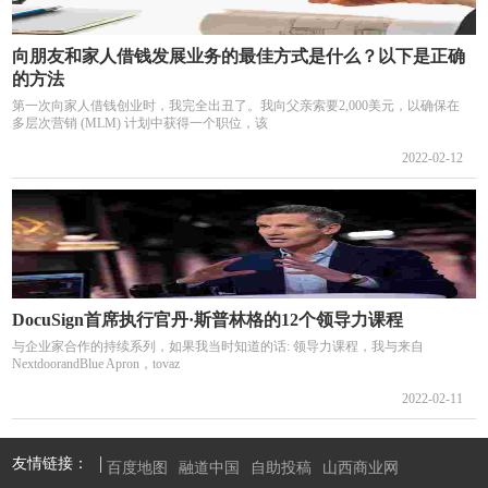
向朋友和家人借钱发展业务的最佳方式是什么？以下是正确
的方法
第一次向家人借钱创业时，我完全出丑了。我向父亲索要2,000美元，以确保在
多层次营销 (MLM) 计划中获得一个职位，该
2022-02-12
DocuSign首席执行官丹·斯普林格的12个领导力课程
与企业家合作的持续系列，如果我当时知道的话: 领导力课程，我与来自
NextdoorandBlue Apron，tovaz
2022-02-11
友情链接：
百度地图
融道中国
自助投稿
山西商业网