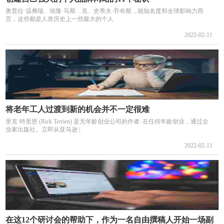
奥普拉·温弗瑞、埃隆·马斯…克、史蒂夫·乔布斯，就知名度和全球影响力而
言，这些都是人类历史上一些最大的个人
2022-02-11
将老年工人过渡到新的机会并不一定很难
里克·特里恩 (Rick Terrien) 是无年龄创业公司的作者: 在任何年龄创业，通过企
业家出版社。立即从亚马逊 |
2022-02-11
在这12个研讨会的帮助下，作为一名自由撰稿人开始一场副